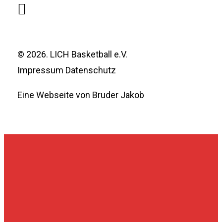
©
2026
. LICH Basketball e.V.
Impressum
Datenschutz
Eine Webseite von Bruder Jakob
HOME
NEWS
Vorstand
TERMINE
Werni
DIE ERSTE
Partner ALBA BERLIN
TEAMS
Jugendprojekt
Tabelle