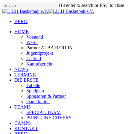
Skip
Hit enter to search or ESC to close
to
Close
main
Search
content
BERD
Menu
HOME
Vorstand
Werni
Partner ALBA BERLIN
Jugendprojekt
Leitbild
Kampfgericht
NEWS
TERMINE
DIE ERSTE
Tabelle
Spielplan
Sponsoren & Partner
Dauerkarten
TEAMS
SPECIAL TEAM
PRINTLINE CHEERS
CAMPS
KONTAKT
BERD