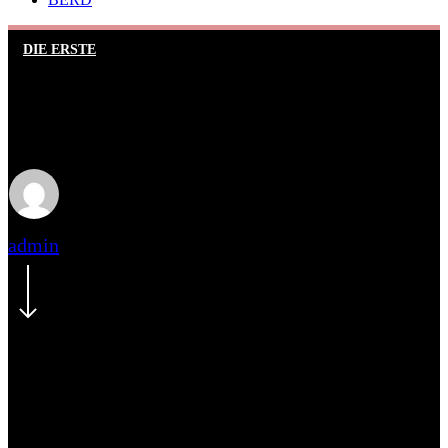
DIE ERSTE
Grandiose zweite Halbzeit
sichert ersten Heimsieg
admin