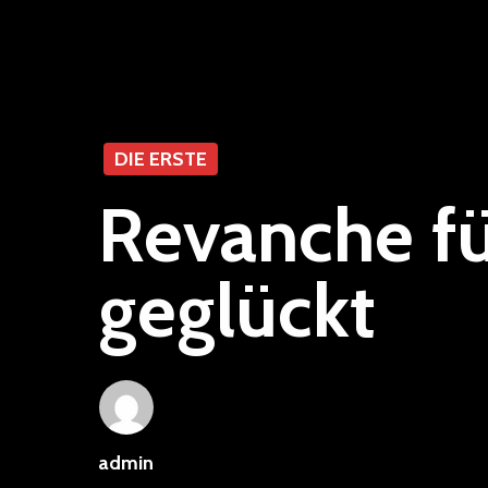
DIE ERSTE
Revanche fü
geglückt
admin