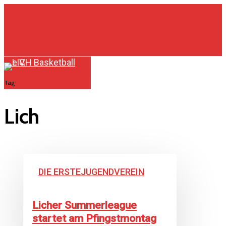
Skip
to
main
content
BERD
Menu
Tag
Lich
Licher
DIE ERSTE
JUGEND
VEREIN
Summerleague
startet
Licher Summerleague
am
startet am Pfingstmontag
Pfingstmontag