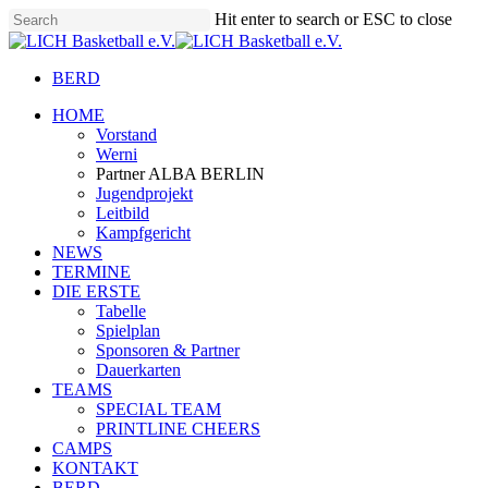
Skip
Hit enter to search or ESC to close
to
Close
main
Search
content
BERD
Menu
HOME
Vorstand
Werni
Partner ALBA BERLIN
Jugendprojekt
Leitbild
Kampfgericht
NEWS
TERMINE
DIE ERSTE
Tabelle
Spielplan
Sponsoren & Partner
Dauerkarten
TEAMS
SPECIAL TEAM
PRINTLINE CHEERS
CAMPS
KONTAKT
BERD